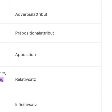
Adverbialattribut
Präpositionalattribut
Apposition
.
er,
ig
Relativsatz
Infinitivsatz