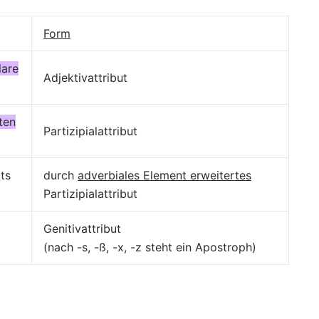
Form
lare
Adjektivattribut
ten
Partizipialattribut
ts
durch
adverbiales Element erweitertes
Partizipialattribut
Genitivattribut
(nach -s, -ß, -x, -z steht ein Apostroph)