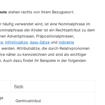
bute
stehen rechts von ihrem Bezugswort.
ehr häufig verwendet wird, ist eine Nominalphrase im
Nominalphrase
der Kinder
ist ein Rechtsattribut zu dem
nen Adverbphrasen, Präpositionalphrasen,
ze
,
Infinitivsätze
,
dass-Sätze
und
indirekte
t werden. Attributsätze, die durch Relativpronomen
ive näher zu kennzeichnen und sind als wichtiger
. Auch dazu findet ihr Beispiele in der folgenden
Form
ge
Genitivattribut