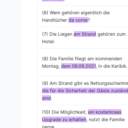
(6) Wem gehören eigentlich die
Handtücher
da vorne
?
(7) Die Liegen
am Strand
gehören zum
Hotel.
(8) Die Familie fliegt am kommenden
Montag,
dem 06.09.2021
, in die Karibik
(9) Am Strand gibt es Rettungsschwimm
die für die Sicherheit der Gäste zuständ
sind
.
(10) Die Möglichkeit,
ein kostenloses
Upgrade zu erhalten
, nutzt die Familie
gerne.