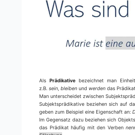
Als
Prädikative
bezeichnet man Einhei
z.B.
sein
,
bleiben
und
werden
das Prädikat
Man unterscheidet zwischen Subjektspräd
Subjektsprädikative beziehen sich auf d
geben zum Beispiel eine Eigenschaft an:
D
Im Gegensatz dazu beziehen sich Objektsp
das Prädikat häufig mit den Verben
nen