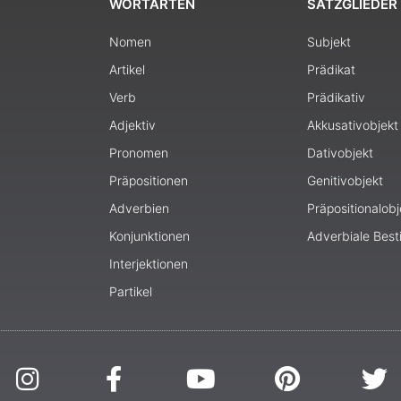
WORTARTEN
SATZGLIEDER
Nomen
Subjekt
Artikel
Prädikat
Verb
Prädikativ
Adjektiv
Akkusativobjekt
Pronomen
Dativobjekt
Präpositionen
Genitivobjekt
Adverbien
Präpositionalobj
Konjunktionen
Adverbiale Bes
Interjektionen
Partikel
I
F
Y
P
T
n
a
o
i
w