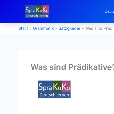
Zum
Inhalt
Deuts
springen
Start
Grammatik
Satzglieder
Was sind Prädi
Was sind Prädikative