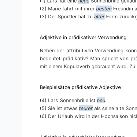
(1) Lars hat eine
neue
Sonnenbrille gekauf
(2) Marie fährt mit ihrer
besten
Freundin 
(3) Der Sportler hat zu
alter
Form zurück
Adjektive in prädikativer Verwendung​
Neben der attributiven Verwendung könn
bedeutet prädikativ? Man spricht von p
mit einem Kopulaverb gebraucht wird. Z
Beispielsätze prädikative Adjektive
(4) Lars‘ Sonnenbrille ist
neu
.
(5) Sie ist etwas
teurer
als seine alte Sonn
(6) Der Urlaub wird in der Hochsaison ni