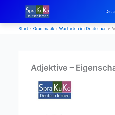
Zum
Inhalt
Deuts
springen
Start
Grammatik
Wortarten im Deutschen
A
Adjektive – Eigensch