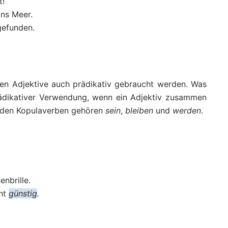
t!
ans Meer.
gefunden.
en Adjektive auch prädikativ gebraucht werden. Was
rädikativer Verwendung, wenn ein Adjektiv zusammen
u den Kopulaverben gehören
sein
,
bleiben
und
werden
.
enbrille.
cht
günstig
.