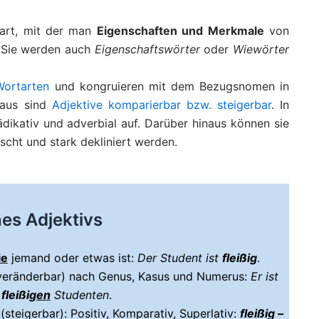
art, mit der man
Eigenschaften und Merkmale
von
 Sie werden auch
Eigenschaftswörter
oder
Wiewörter
Wortarten
und kongruieren mit dem Bezugsnomen in
naus sind
Adjektive komparierbar bzw. steigerbar
. In
rädikativ und adverbial auf. Darüber hinaus können sie
scht und stark dekliniert werden.
es Adjektivs
ie
jemand oder etwas ist:
Der Student ist
fleißig
.
(veränderbar) nach Genus, Kasus und Numerus:
Er ist
n
fleißig
en
Studenten
.
steigerbar): Positiv, Komparativ, Superlativ:
fleißig –