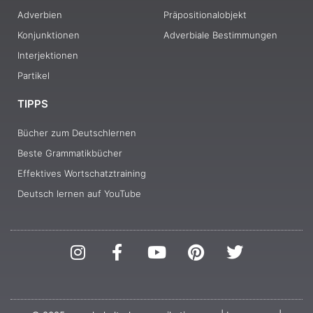
Adverbien
Präpositionalobjekt
Konjunktionen
Adverbiale Bestimmungen
Interjektionen
Partikel
TIPPS
Bücher zum Deutschlernen
Beste Grammatikbücher
Effektives Wortschatztraining
Deutsch lernen auf YouTube
I
F
Y
P
T
n
a
o
i
w
s
c
u
n
i
t
e
t
t
t
a
b
u
e
t