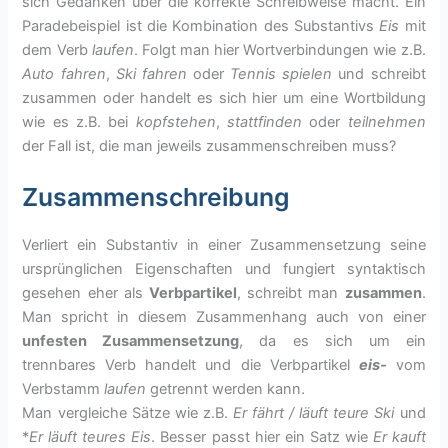
sich Gedanken über die korrekte Schreibweise macht. Ein
Paradebeispiel ist die Kombination des Substantivs
Eis
mit
dem Verb
laufen
. Folgt man hier Wortverbindungen wie z.B.
Auto fahren
,
Ski fahren
oder
Tennis spielen
und schreibt
zusammen oder handelt es sich hier um eine Wortbildung
wie es z.B. bei
kopfstehen
,
stattfinden
oder
teilnehmen
der Fall ist, die man jeweils zusammenschreiben muss?
Zusammenschreibung
Verliert ein Substantiv in einer Zusammensetzung seine
ursprünglichen Eigenschaften und fungiert syntaktisch
gesehen eher als
Verbpartikel
, schreibt man
zusammen
.
Man spricht in diesem Zusammenhang auch von einer
unfesten Zusammensetzung
, da es sich um ein
trennbares Verb handelt und die Verbpartikel
eis-
vom
Verbstamm
laufen
getrennt werden kann.
Man vergleiche Sätze wie z.B.
Er fährt / läuft teure Ski
und
*
Er läuft teures Eis
. Besser passt hier ein Satz wie
Er kauft