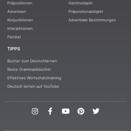
Präpositionen
Genitivobjekt
Adverbien
Präpositionalobjekt
Konjunktionen
Adverbiale Bestimmungen
Interjektionen
Partikel
TIPPS
Bücher zum Deutschlernen
Beste Grammatikbücher
Effektives Wortschatztraining
Deutsch lernen auf YouTube
I
F
Y
P
T
n
a
o
i
w
s
c
u
n
i
t
e
t
t
t