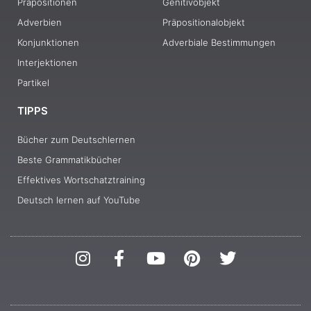
Präpositionen
Genitivobjekt
Adverbien
Präpositionalobjekt
Konjunktionen
Adverbiale Bestimmungen
Interjektionen
Partikel
TIPPS
Bücher zum Deutschlernen
Beste Grammatikbücher
Effektives Wortschatztraining
Deutsch lernen auf YouTube
I
F
Y
P
T
n
a
o
i
w
s
c
u
n
i
t
e
t
t
t