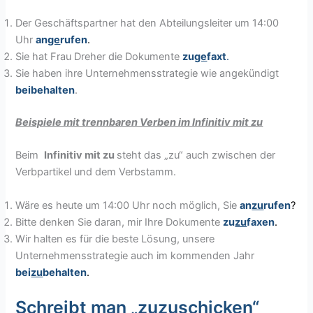
Der Geschäftspartner hat den Abteilungsleiter um 14:00
Uhr
an
ge
rufen
.
Sie hat Frau Dreher die Dokumente
zu
ge
faxt
.
Sie haben ihre Unternehmensstrategie wie angekündigt
beibehalten
.
Beispiele mit trennbaren Verben im Infinitiv mit zu
Beim
Infinitiv mit zu
steht das „zu“ auch zwischen der
Verbpartikel und dem Verbstamm.
Wäre es heute um 14:00 Uhr noch möglich, Sie
an
zu
rufen
?
Bitte denken Sie daran, mir Ihre Dokumente
zu
zu
faxen
.
Wir halten es für die beste Lösung, unsere
Unternehmensstrategie auch im kommenden Jahr
bei
zu
behalten
.
Schreibt man „zuzuschicken“