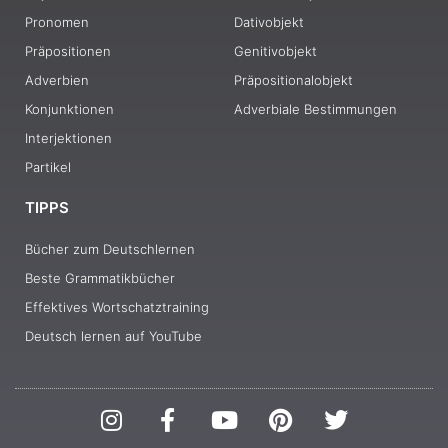
Pronomen
Dativobjekt
Präpositionen
Genitivobjekt
Adverbien
Präpositionalobjekt
Konjunktionen
Adverbiale Bestimmungen
Interjektionen
Partikel
TIPPS
Bücher zum Deutschlernen
Beste Grammatikbücher
Effektives Wortschatztraining
Deutsch lernen auf YouTube
I
F
Y
P
T
n
a
o
i
w