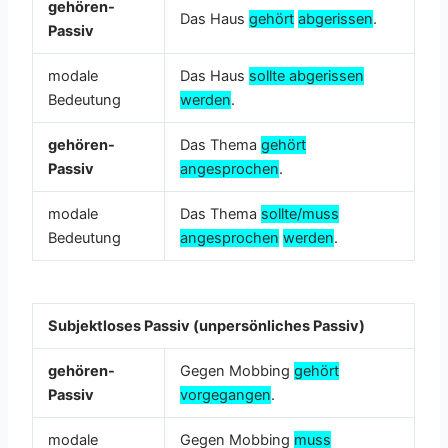
gehören-
Das Haus
gehört
abgerissen
.
Passiv
modale
Das Haus
sollte abgerissen
Bedeutung
werden
.
gehören-
Das Thema
gehört
Passiv
angesprochen
.
modale
Das Thema
sollte/muss
Bedeutung
angesprochen
werden
.
Subjektloses Passiv (unpersönliches Passiv)
gehören-
Gegen Mobbing
gehört
Passiv
vorgegangen
.
modale
Gegen Mobbing
muss