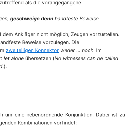
 zutreffend als die vorangegangene.
ugen,
geschweige denn
handfeste Beweise
.
el dem Ankläger nicht möglich, Zeugen vorzustellen.
handfeste Beweise vorzulegen. Die
dem
zweiteiligen Konnektor
weder … noch
. Im
t
let alone
übersetzen (
No witnesses can be called
ed
.).
ch um eine nebenordnende Konjunktion. Dabei ist zu
lgenden Kombinationen vorfindet: