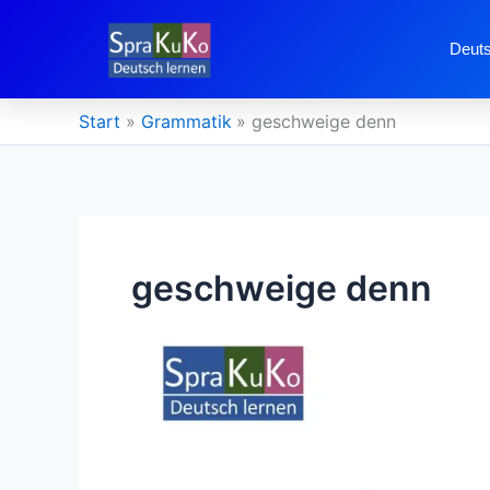
Zum
Inhalt
Deuts
springen
Start
Grammatik
geschweige denn
geschweige denn