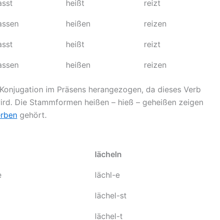
asst
heißt
reizt
assen
heißen
reizen
asst
heißt
reizt
assen
heißen
reizen
r Konjugation im Präsens herangezogen, da dieses Verb
 wird. Die Stammformen heißen – hieß – geheißen zeigen
erben
gehört.
lächeln
e
lächl-e
lächel-st
lächel-t