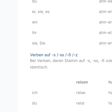
du
atm-es
er, sie, es
atm-et
wir
atm-e
ihr
atm-et
sie, Sie
atm-e
Verben auf -s /-ss /-ß /-z
Bei Verben, deren Stamm auf -s, -ss, -ß ode
identisch.
reisen
h
ich
reise
h
du
reist
h