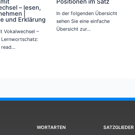
mit
Positionen im Satz
chsel – lesen,
nehmen |
In der folgenden Übersicht
le und Erklärung
sehen Sie eine einfache
Übersicht zur…
t Vokalwechsel –
 Lernwortschatz:
o read…
WORTARTEN
SATZGLIEDER