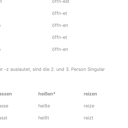
t
öffn-est
öffn-et
n
öffn-en
öffn-et
n
öffn-en
r -z auslautet, sind die 2. und 3. Person Singular
assen
heißen*
reizen
asse
heiße
reize
asst
heißt
reizt