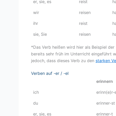
er, sie, es
reist
h
wir
reisen
h
ihr
reist
h
sie, Sie
reisen
h
*Das Verb heißen wird hier als Beispiel de
bereits sehr früh im Unterricht eingeführt
jedoch, dass dieses Verb zu den
starken V
Verben auf -er / -el
erinnern
ich
erinn(e)r-
du
erinner-st
er, sie, es
erinner-t