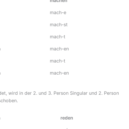
machen
mach-e
mach-st
mach-t
n
mach-en
mach-t
n
mach-en
et, wird in der 2. und 3. Person Singular und 2. Person
schoben.
n
reden