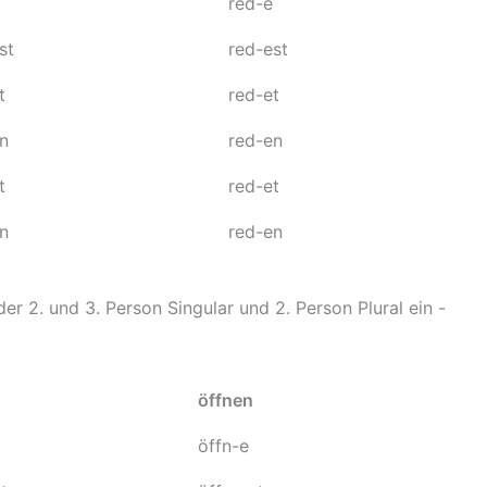
red-e
st
red-est
t
red-et
en
red-en
t
red-et
en
red-en
er 2. und 3. Person Singular und 2. Person Plural ein -
öffnen
öffn-e