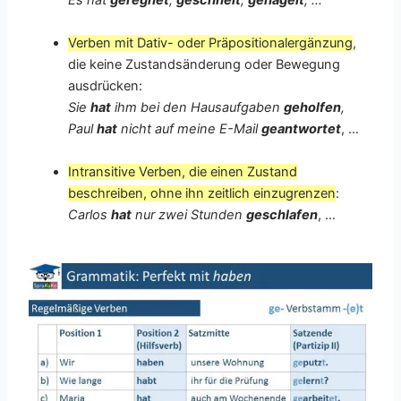
Es hat
geregnet
,
geschneit
,
gehagelt
, …
Verben mit Dativ- oder Präpositionalergänzung
,
die keine Zustandsänderung oder Bewegung
ausdrücken:
Sie
hat
ihm bei den Hausaufgaben
geholfen
,
Paul
hat
nicht auf meine E-Mail
geantwortet
, …
Intransitive Verben, die einen Zustand
beschreiben, ohne ihn zeitlich einzugrenzen
:
Carlos
hat
nur zwei Stunden
geschlafen
, …