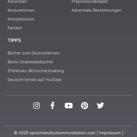
Adverbien
Präpositionalobjekt
Konjunktionen
Adverbiale Bestimmungen
Interjektionen
Partikel
TIPPS
Bücher zum Deutschlernen
Beste Grammatikbücher
Effektives Wortschatztraining
Deutsch lernen auf YouTube
I
F
Y
P
T
n
a
o
i
w
s
c
u
n
i
t
e
t
t
t
a
b
u
e
t
© 2025 sprachekulturkommunikation.com |
Impressum
|