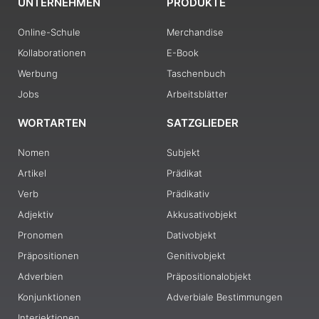
UNTERNEHMEN
PRODUKTE
Online-Schule
Merchandise
Kollaborationen
E-Book
Werbung
Taschenbuch
Jobs
Arbeitsblätter
WORTARTEN
SATZGLIEDER
Nomen
Subjekt
Artikel
Prädikat
Verb
Prädikativ
Adjektiv
Akkusativobjekt
Pronomen
Dativobjekt
Präpositionen
Genitivobjekt
Adverbien
Präpositionalobjekt
Konjunktionen
Adverbiale Bestimmungen
Interjektionen