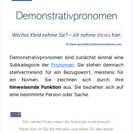
Demonstrativpronomen sind zunächst einmal eine
Subkategorie der
Pronomen
. Sie stehen demnach
stellvertretend für ein Bezugswort, meistens für
ein Nomen. Sie zeichnen sich durch ihre
hinweisende Funktion
aus. Sie beziehen sich auf
eine bestimmte Person oder Sache.