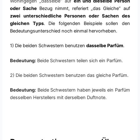
Wohingegen „dasselbe“ auf
ein und dieselbe Person
oder Sache
Bezug nimmt, referiert „das Gleiche“ auf
zwei unterschiedliche Personen oder Sachen des
gleichen Typs
. Die folgenden Beispiele sollen den
Bedeutungsunterschied noch einmal hervorheben.
1) Die beiden Schwestern benutzen
dasselbe Parfüm
.
Bedeutung:
Beide Schwestern teilen sich ein Parfüm.
2) Die beiden Schwestern benutzen das gleiche Parfüm.
Bedeutung:
Beide Schwestern haben jeweils ein Parfüm
desselben Herstellers mit derselben Duftnote.