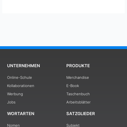
UNTERNEHMEN
PRODUKTE
Online-Schule
Merchandise
Kollaborationen
E-Book
Werbung
Taschenbuch
Jobs
Arbeitsblätter
WORTARTEN
SATZGLIEDER
Nomen
Subjekt