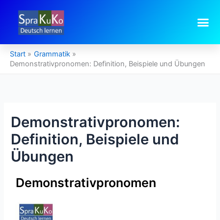
Zum
Inhalt
springen
Start
Grammatik
Demonstrativpronomen: Definition, Beispiele und Übungen
Demonstrativpronomen:
Definition, Beispiele und
Übungen
Demonstrativpronomen