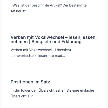
Was ist der bestimmte Artikel? Der bestimmte
Artikel ist…
Verben mit Vokalwechsel – lesen, essen,
nehmen | Beispiele und Erklärung
Verben mit Vokalwechsel – Übersicht
Lernwortschatz: lesen – to read…
Positionen im Satz
In der folgenden Übersicht sehen Sie eine einfache
Übersicht zur…