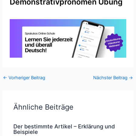
Demonstrativpronomen Übung
←
Vorheriger Beitrag
Nächster Beitrag
→
Ähnliche Beiträge
Der bestimmte Artikel – Erklärung und
Beispiele