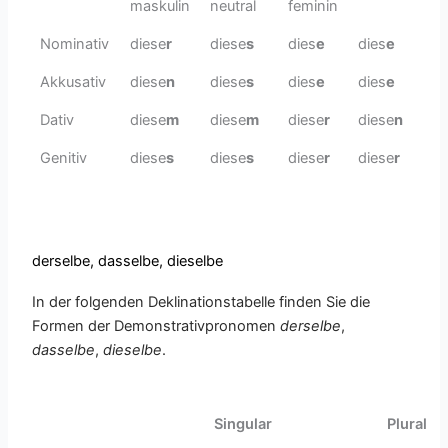
maskulin
neutral
feminin
Nominativ
diese
r
diese
s
dies
e
dies
e
Akkusativ
diese
n
diese
s
dies
e
dies
e
Dativ
diese
m
diese
m
diese
r
diese
n
Genitiv
diese
s
diese
s
diese
r
diese
r
derselbe, dasselbe, dieselbe
In der folgenden Deklinationstabelle finden Sie die
Formen der Demonstrativpronomen
derselbe
,
dasselbe
,
dieselbe
.
Singular
Plural