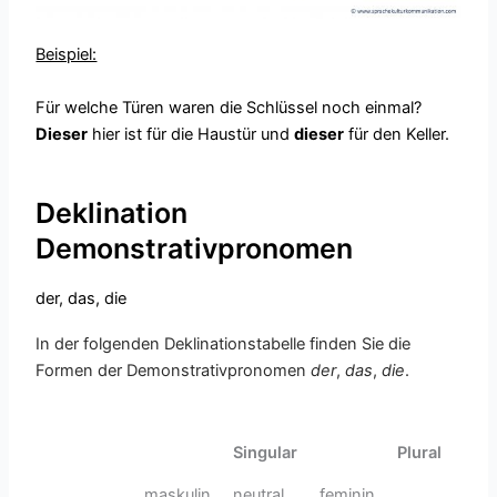
Beispiel:
Für welche Türen waren die Schlüssel noch einmal?
Dieser
hier ist für die Haustür und
dieser
für den Keller.
Deklination
Demonstrativpronomen
der, das, die
In der folgenden Deklinationstabelle finden Sie die
Formen der Demonstrativpronomen
der
,
das
,
die
.
Singular
Plural
maskulin
neutral
feminin