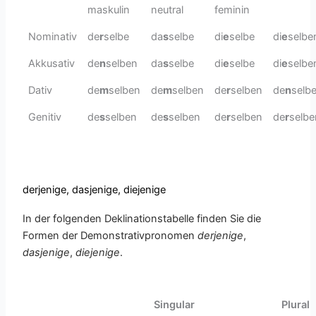
maskulin
neutral
feminin
Nominativ
de
r
selbe
da
s
selbe
di
e
selbe
di
e
selbe
Akkusativ
de
n
selben
da
s
selbe
di
e
selbe
di
e
selbe
Dativ
de
m
selben
de
m
selben
de
r
selben
de
n
selb
Genitiv
de
s
selben
de
s
selben
de
r
selben
de
r
selbe
derjenige, dasjenige, diejenige
In der folgenden Deklinationstabelle finden Sie die
Formen der Demonstrativpronomen
derjenige
,
dasjenige
,
diejenige
.
Singular
Plural