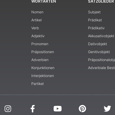
WORTARTEN
SATZGLIEDER
Nomen
Subjekt
Artikel
Prädikat
Verb
Prädikativ
Adjektiv
Akkusativobjekt
Pronomen
Dativobjekt
Präpositionen
Genitivobjekt
Adverbien
Präpositionalobj
Konjunktionen
Adverbiale Bes
Interjektionen
Partikel
I
F
Y
P
T
n
a
o
i
w