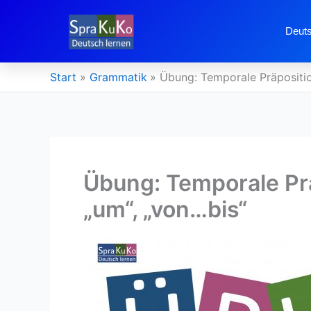
Zum
Inhalt
Deuts
springen
Start
Grammatik
Übung: Temporale Präposition
Übung: Temporale Prä
„um“, „von…bis“