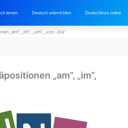
ch lernen
Deutsch unterrichten
Deutschkurs online
en „am“, „im“, „um“, „von…bis“
positionen „am“, „im“,