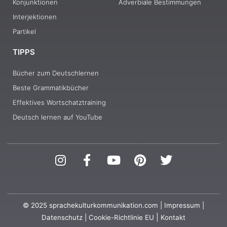
Konjunktionen
Adverbiale Bestimmungen
Interjektionen
Partikel
TIPPS
Bücher zum Deutschlernen
Beste Grammatikbücher
Effektives Wortschatztraining
Deutsch lernen auf YouTube
I
F
Y
P
T
n
a
o
i
w
s
c
u
n
i
t
e
t
t
t
a
b
u
e
t
© 2025 sprachekulturkommunikation.com |
Impressum
|
g
o
b
r
e
|
Datenschutz
|
Cookie-Richtlinie EU
Kontakt