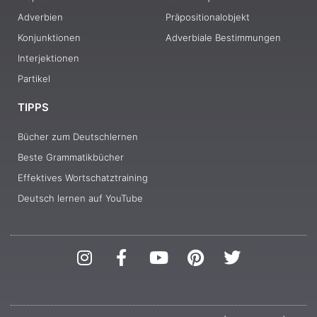
Adverbien
Präpositionalobjekt
Konjunktionen
Adverbiale Bestimmungen
Interjektionen
Partikel
TIPPS
Bücher zum Deutschlernen
Beste Grammatikbücher
Effektives Wortschatztraining
Deutsch lernen auf YouTube
I
F
Y
P
T
n
a
o
i
w
s
c
u
n
i
t
e
t
t
t