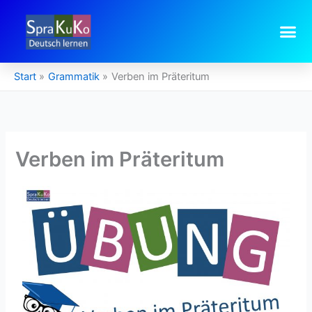
Zum
Inhalt
springen
Start
Grammatik
Verben im Präteritum
Verben im Präteritum