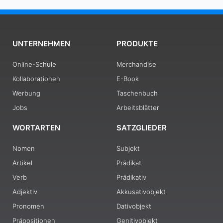
UNTERNEHMEN
PRODUKTE
Online-Schule
Merchandise
Kollaborationen
E-Book
Werbung
Taschenbuch
Jobs
Arbeitsblätter
WORTARTEN
SATZGLIEDER
Nomen
Subjekt
Artikel
Prädikat
Verb
Prädikativ
Adjektiv
Akkusativobjekt
Pronomen
Dativobjekt
Präpositionen
Genitivobjekt