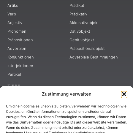
Artikel
Prädikat
Verb
Prädikativ
Adjektiv
Akkusativobjekt
Pronomen
Dativobjekt
Präpositionen
Genitivobjekt
Adverbien
Präpositionalobjekt
Konjunktionen
Adverbiale Bestimmungen
Interjektionen
Partikel
TIPPS
Zustimmung verwalten
Bücher zum Deutschlernen
Um dir ein optimales Erlebnis zu bieten, verwenden wir Technologien wie
Beste Grammatikbücher
Cookies, um Geräteinformationen zu speichern und/oder darauf
Effektives Wortschatztraining
zuzugreifen. Wenn du diesen Technologien zustimmst, können wir Daten
wie das Surfverhalten oder eindeutige IDs auf dieser Website verarbeiten.
Deutsch lernen auf YouTube
Wenn du deine Zustimmung nicht erteilst oder zurückziehst, können
bestimmte Merkmale und Funktionen beeinträchtigt werden.