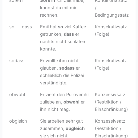
sofern
Sofern
ich Zeit habe,
Konditionalsatz
kannst du mit mir
/
rechnen.
Bedingungssatz
so ..., dass
Emil hat
so
viel Kaffee
Konsekutivsatz
getrunken,
dass
er
(Folge)
nachts nicht schlafen
konnte.
sodass
Er wollte ihm nicht
Konsekutivsatz
glauben,
sodass
er
(Folge)
schließlich die Polizei
verständigte.
obwohl
Er zieht den Pullover ihr
Konzessivsatz
zuliebe an,
obwohl
er
(Restriktion /
ihn nicht mag.
Einschränkung)
obgleich
Sie arbeiten sehr gut
Konzessivsatz
zusammen,
obgleich
(Restriktion /
sie sich nicht
Einschränkung)