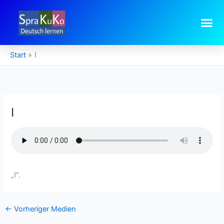
Zum
Inhalt
springen
Start
I
I
„I“.
←
Vorheriger Medien