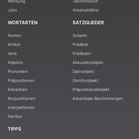
Werbung
Taschenbuch
Jobs
Arbeitsblätter
WORTARTEN
SATZGLIEDER
Nomen
Subjekt
Artikel
Prädikat
Verb
Prädikativ
Adjektiv
Akkusativobjekt
Pronomen
Dativobjekt
Präpositionen
Genitivobjekt
Adverbien
Präpositionalobjekt
Konjunktionen
Adverbiale Bestimmungen
Interjektionen
Partikel
TIPPS