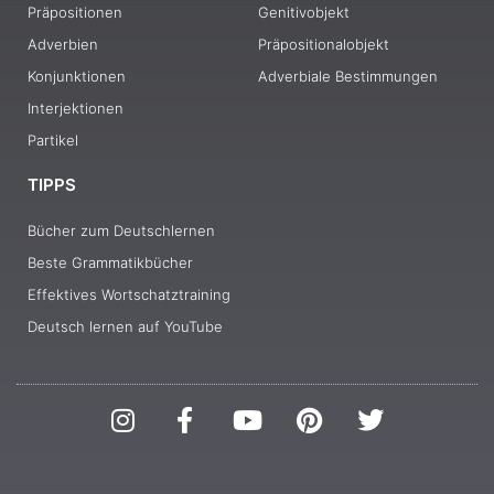
Präpositionen
Genitivobjekt
Adverbien
Präpositionalobjekt
Konjunktionen
Adverbiale Bestimmungen
Interjektionen
Partikel
TIPPS
Bücher zum Deutschlernen
Beste Grammatikbücher
Effektives Wortschatztraining
Deutsch lernen auf YouTube
I
F
Y
P
T
n
a
o
i
w
s
c
u
n
i
t
e
t
t
t