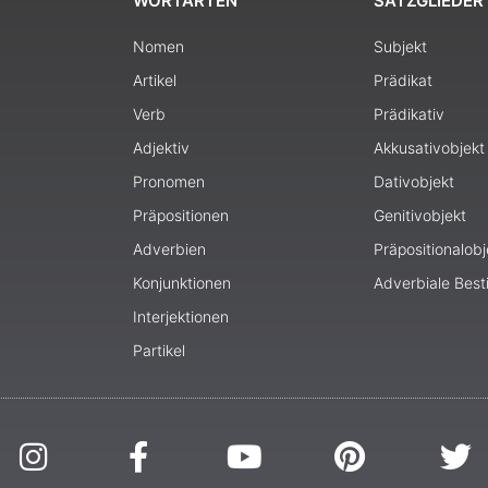
WORTARTEN
SATZGLIEDER
Nomen
Subjekt
Artikel
Prädikat
Verb
Prädikativ
Adjektiv
Akkusativobjekt
Pronomen
Dativobjekt
Präpositionen
Genitivobjekt
Adverbien
Präpositionalobj
Konjunktionen
Adverbiale Bes
Interjektionen
Partikel
I
F
Y
P
T
n
a
o
i
w
s
c
u
n
i