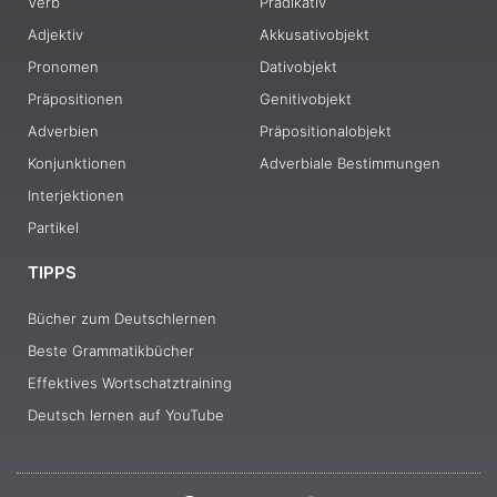
Verb
Prädikativ
Adjektiv
Akkusativobjekt
Pronomen
Dativobjekt
Präpositionen
Genitivobjekt
Adverbien
Präpositionalobjekt
Konjunktionen
Adverbiale Bestimmungen
Interjektionen
Partikel
TIPPS
Bücher zum Deutschlernen
Beste Grammatikbücher
Effektives Wortschatztraining
Deutsch lernen auf YouTube
I
F
Y
P
T